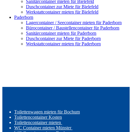
Sanitärcontainer mieten für Bielefeld
Duschcontainer zur Miete für Bielefeld
Werkstattcontainer mieten für Bielefeld
Paderborn
Lagercontainer / Seecontainer mieten für Paderborn
Bürocontainer / Baustellencontainer für Paderborn
Sanitärcontainer mieten für Paderborn
Duschcontainer zur Miete für Paderborn
Werkstattcontainer mieten für Paderborn
Toilettenwagen mieten für Bochum
Toilettencontainer Kosten
Toilettencontainer mieten
WC Container mieten Münster