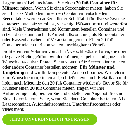
Lagerräume? Bei uns können Sie einen
20 fuß Container für
Münster
mieten. Wenn Sie einen Seecontainer mieten, haben Sie
sich für das Multitalent unter den Containern entschieden.
Seecontainer werden außerhalb der Schifffahrt für diverse Zwecke
eingesetzt, weil sie so robust, vielseitig, ISO-genormt und wetterfest
sind. Viele Unternehmen und Kommunen bestellen Container und
setzen diese dann auch als Aufenthaltscontainer, als Bürocontainer
oder Kassenhäuschen auf Veranstaltungen ein. Einen 20 fuß
Container mieten und von seinen unschlagbaren Vorteilen
3
profitieren: ein Volumen von 33 m
, verschließbare Türen, die über
die ganze Breite geöffnet werden können, stapelbar und ganz nach
Wunsch ausstattbar. Fragen Sie uns, wenn Sie Seecontainer mieten
oder andere Container bestellen möchten.
Für Münster und
Umgebung
sind wir Ihr kompetenter Ansprechpartner. Wir liefern
zum Wunschtermin, stellen auf, schließen eventuell Elektrik an und
holen nach Mietende den 20 fuß Container wieder ab. Bevor Sie für
Münster einen 20 fuß Container mieten, fragen wir Ihre
Anforderungen ab, beraten Sie und erstellen ein Angebot. So sind
Sie auf der sicheren Seite, wenn Sie einen Container bestellen. Als
Lagercontainer, Aufenthaltscontainer, Unterkunftscontainer oder
vieles mehr.
JETZT UNVERBINDLICH ANFRAGEN