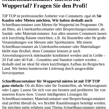
Wuppertal? Fragen Sie den Profi!
TIP TOP ist professioneller Anbieter von Containern, egal ob
Sie
Kaufen oder Mieten möchten. Wir haben deshalb auch
Schnellbaucontainer zum Mieten für Wuppertal im Programm: Ob
als Büro, als Unterkunftscontainer oder Besprechungscontainer, als
Sanitär- oder Materialcontainer. Aus allen unseren Containern lassen
sich kurzfristig Räume einrichten, z.B. für Baustellen oder für große
Veranstaltungen wie Messen oder Sportturniere. Mit einem
Schnellbaucontainer als Unterkunftscontainer oder Materiallager
bleibt man flexibel, denn Container können je nach
Anwendungszweck miteinander kombiniert werden und in Größe –
20 Fuß oder 40 Fuß – Grundriss und Standort variiert werden –
deshalb sind sie ideal für einen kurzfristigen Aufbau im Bergischen
Land. Wir bieten bundesweite Lieferung durch ausgewählte
Servicepartner.
Schnellbaucontainer für Wuppertal mieten ist mit TIP TOP
ganz einfach:
Ob als Büro oder für Teamtreffen, als Werkzeugraum
oder Lager. Lassen Sie sich von uns beraten und profitieren Sie von
unserem Know-how. Unsere intelligenten Lösungen für
Schnellbaucontainer, Materialcontainer und Besprechungscontainer
sind perfekt überall da, wo flexible Raumlösungen benötigt werden.
Sie möchten mehr erfahren zum Thema Schnellbaucontainer mieten