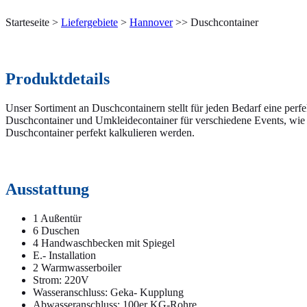
Starteseite >
Liefergebiete
>
Hannover
>> Duschcontainer
Produktdetails
Unser Sortiment an Duschcontainern stellt für jeden Bedarf eine perf
Duschcontainer und Umkleidecontainer für verschiedene Events, wie 
Duschcontainer perfekt kalkulieren werden.
Ausstattung
1 Außentür
6 Duschen
4 Handwaschbecken mit Spiegel
E.- Installation
2 Warmwasserboiler
Strom: 220V
Wasseranschluss: Geka- Kupplung
Abwasseranschluss: 100er KG-Rohre