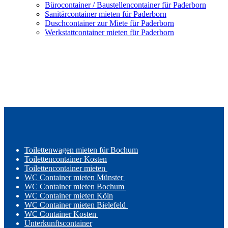
Bürocontainer / Baustellencontainer für Paderborn
Sanitärcontainer mieten für Paderborn
Duschcontainer zur Miete für Paderborn
Werkstattcontainer mieten für Paderborn
Toilettenwagen mieten für Bochum
Toilettencontainer Kosten
Toilettencontainer mieten
WC Container mieten Münster
WC Container mieten Bochum
WC Container mieten Köln
WC Container mieten Bielefeld
WC Container Kosten
Unterkunftscontainer