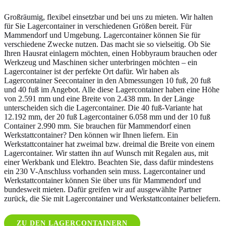
Großräumig, flexibel einsetzbar und bei uns zu mieten. Wir halten
für Sie Lagercontainer in verschiedenen Größen bereit. Für
Mammendorf und Umgebung. Lagercontainer können Sie für
verschiedene Zwecke nutzen. Das macht sie so vielseitig. Ob Sie
Ihren Hausrat einlagern möchten, einen Hobbyraum brauchen oder
Werkzeug und Maschinen sicher unterbringen möchten – ein
Lagercontainer ist der perfekte Ort dafür. Wir haben als
Lagercontainer Seecontainer in den Abmessungen 10 fuß, 20 fuß
und 40 fuß im Angebot. Alle diese Lagercontainer haben eine Höhe
von 2.591 mm und eine Breite von 2.438 mm. In der Länge
unterscheiden sich die Lagercontainer. Die 40 fuß-Variante hat
12.192 mm, der 20 fuß Lagercontainer 6.058 mm und der 10 fuß
Container 2.990 mm. Sie brauchen für Mammendorf einen
Werkstattcontainer? Den können wir Ihnen liefern. Ein
Werkstattcontainer hat zweimal bzw. dreimal die Breite von einem
Lagercontainer. Wir statten ihn auf Wunsch mit Regalen aus, mit
einer Werkbank und Elektro. Beachten Sie, dass dafür mindestens
ein 230 V-Anschluss vorhanden sein muss. Lagercontainer und
Werkstattcontainer können Sie über uns für Mammendorf und
bundesweit mieten. Dafür greifen wir auf ausgewählte Partner
zurück, die Sie mit Lagercontainer und Werkstattcontainer beliefern.
ZU DEN LAGERCONTAINERN