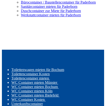
Bürocontainer / Baustellencontainer für Paderborn
Sanitärcontainer mieten für Paderborn
Duschcontainer zur Miete für Paderborn
Werkstattcontainer mieten für Paderborn
Toilettenwagen mieten für Bochum
Toilettencontainer Kosten
Toilettencontainer mieten
WC Container mieten Münster
WC Container mieten Bochum
WC Container mieten Köln
WC Container mieten Bielefeld
WC Container Kosten
Unterkunftscontainer