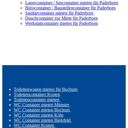
Lagercontainer / Seecontainer mieten für Paderborn
Bürocontainer / Baustellencontainer für Paderborn
Sanitärcontainer mieten für Paderborn
Duschcontainer zur Miete für Paderborn
Werkstattcontainer mieten für Paderborn
Toilettenwagen mieten für Bochum
Toilettencontainer Kosten
Toilettencontainer mieten
WC Container mieten Münster
WC Container mieten Bochum
WC Container mieten Köln
WC Container mieten Bielefeld
WC Container Kosten