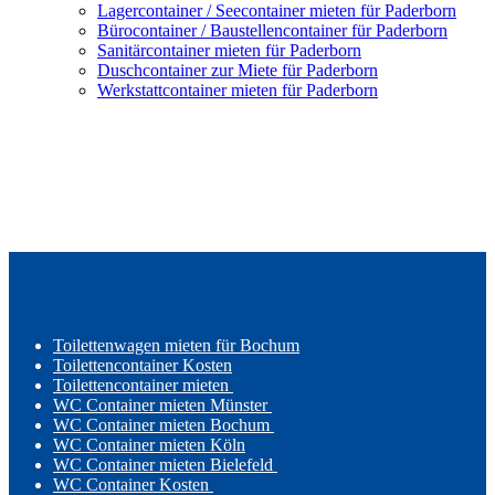
Lagercontainer / Seecontainer mieten für Paderborn
Bürocontainer / Baustellencontainer für Paderborn
Sanitärcontainer mieten für Paderborn
Duschcontainer zur Miete für Paderborn
Werkstattcontainer mieten für Paderborn
Toilettenwagen mieten für Bochum
Toilettencontainer Kosten
Toilettencontainer mieten
WC Container mieten Münster
WC Container mieten Bochum
WC Container mieten Köln
WC Container mieten Bielefeld
WC Container Kosten