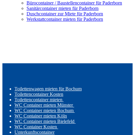
Bürocontainer / Baustellencontainer für Paderborn
Sanitärcontainer mieten für Paderborn
Duschcontainer zur Miete für Paderborn
Werkstattcontainer mieten für Paderborn
Toilettenwagen mieten für Bochum
Toilettencontainer Kosten
Toilettencontainer mieten
WC Container mieten Münster
WC Container mieten Bochum
WC Container mieten Köln
WC Container mieten Bielefeld
WC Container Kosten
Unterkunftscontainer