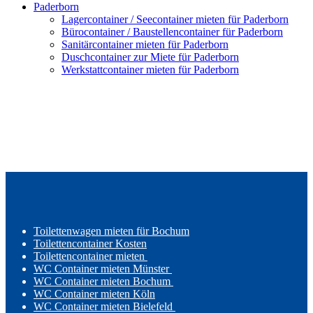
Paderborn
Lagercontainer / Seecontainer mieten für Paderborn
Bürocontainer / Baustellencontainer für Paderborn
Sanitärcontainer mieten für Paderborn
Duschcontainer zur Miete für Paderborn
Werkstattcontainer mieten für Paderborn
Toilettenwagen mieten für Bochum
Toilettencontainer Kosten
Toilettencontainer mieten
WC Container mieten Münster
WC Container mieten Bochum
WC Container mieten Köln
WC Container mieten Bielefeld