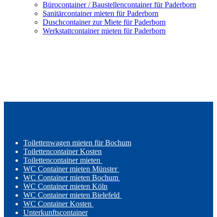
Bürocontainer / Baustellencontainer für Paderborn
Sanitärcontainer mieten für Paderborn
Duschcontainer zur Miete für Paderborn
Werkstattcontainer mieten für Paderborn
Toilettenwagen mieten für Bochum
Toilettencontainer Kosten
Toilettencontainer mieten
WC Container mieten Münster
WC Container mieten Bochum
WC Container mieten Köln
WC Container mieten Bielefeld
WC Container Kosten
Unterkunftscontainer