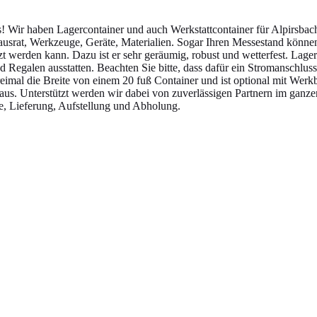
ns! Wir haben Lagercontainer und auch Werkstattcontainer für Alpirs
Hausrat, Werkzeuge, Geräte, Materialien. Sogar Ihren Messestand könne
etzt werden kann. Dazu ist er sehr geräumig, robust und wetterfest. Lag
 Regalen ausstatten. Beachten Sie bitte, dass dafür ein Stromanschlus
eimal die Breite von einem 20 fuß Container und ist optional mit Werk
naus. Unterstützt werden wir dabei von zuverlässigen Partnern im ganze
e, Lieferung, Aufstellung und Abholung.