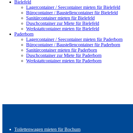
Bielefeld
Lagercontainer / Seecontainer mieten für Bielefeld
Bürocontainer / Baustellencontainer für Bielefeld
Sanitärcontainer mieten für Bielefeld
Duschcontainer zur Miete für Bielefeld
Werkstattcontainer mieten für Bielefeld
Paderborn
Lagercontainer / Seecontainer mieten für Paderborn
Bürocontainer / Baustellencontainer für Paderborn
Sanitärcontainer mieten für Paderborn
Duschcontainer zur Miete für Paderborn
Werkstattcontainer mieten für Paderborn
Toilettenwagen mieten für Bochum