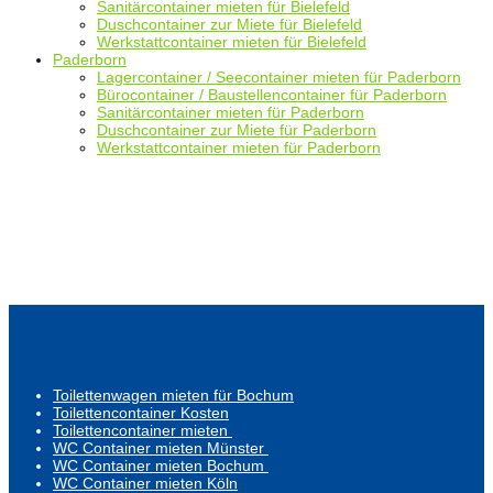
Sanitärcontainer mieten für Bielefeld
Duschcontainer zur Miete für Bielefeld
Werkstattcontainer mieten für Bielefeld
Paderborn
Lagercontainer / Seecontainer mieten für Paderborn
Bürocontainer / Baustellencontainer für Paderborn
Sanitärcontainer mieten für Paderborn
Duschcontainer zur Miete für Paderborn
Werkstattcontainer mieten für Paderborn
Toilettenwagen mieten für Bochum
Toilettencontainer Kosten
Toilettencontainer mieten
WC Container mieten Münster
WC Container mieten Bochum
WC Container mieten Köln