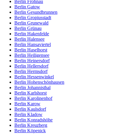
Berlin Frohnau
Berlin Gatow
Berlin Gesundbrunnen
Berlin Gropiusstadt
Berlin Grunewald
Berlin Grünau
Berlin Hakenfelde
Berlin Halensee
Berlin Hansaviertel
Berlin Haselhorst
Berlin Heiligensee
Berlin Heinersdorf
Berlin Hellersdorf
Berlin Hermsdorf
Berlin Hessenwinkel
Berlin Hohenschönhausen
Berlin Johannisthal
Berlin Karlshorst
Berlin Karolinenhof
Berlin Karow
Berlin Kaulsdorf
Berlin Kladow
Berlin Konradshöhe
Berlin Kreuzberg
Berlin Köpenick