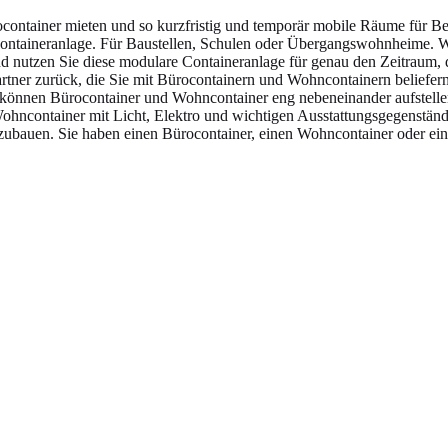
ntainer mieten und so kurzfristig und temporär mobile Räume für Ber
Containeranlage. Für Baustellen, Schulen oder Übergangswohnheime. Wi
 nutzen Sie diese modulare Containeranlage für genau den Zeitraum, d
tner zurück, die Sie mit Bürocontainern und Wohncontainern beliefern 
wir können Bürocontainer und Wohncontainer eng nebeneinander aufstelle
Wohncontainer mit Licht, Elektro und wichtigen Ausstattungsgegenstän
bauen. Sie haben einen Bürocontainer, einen Wohncontainer oder eine