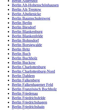
Berlin Adlershof
Berlin Alt-Hohenschönhausen
Berlin Alt-Treptow
Berlin Altglienicke
Berlin Baumschulenweg
Berlin Berlin
Berlin Biesdorf
Berlin Blankenburg
Berlin Blankenfelde
Berlin Bohnsdorf
Berlin Borsigwalde
Berlin Britz
Berlin Buch
Berlin Buchholz
Berlin Buckow
Berlin Charlottenburg
Berlin Charlottenburg-Nord
Berlin Dahlem
Berlin Falkenberg
Berlin Falkenhagener Feld
Berlin Französisch Buchholz
Berlin Friedenau
Berlin Friedrichsfelde
Berlin Friedrichshagen
Berlin Friedrichshain