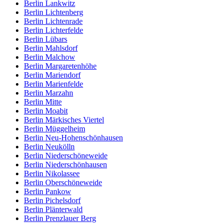
Berlin Lankwitz
Berlin Lichtenberg
Berlin Lichtenrade
Berlin Lichterfelde
Berlin Lübars
Berlin Mahlsdorf
Berlin Malchow
Berlin Margaretenhöhe
Berlin Mariendorf
Berlin Marienfelde
Berlin Marzahn
Berlin Mitte
Berlin Moabit
Berlin Märkisches Viertel
Berlin Müggelheim
Berlin Neu-Hohenschönhausen
Berlin Neukölln
Berlin Niederschöneweide
Berlin Niederschönhausen
Berlin Nikolassee
Berlin Oberschöneweide
Berlin Pankow
Berlin Pichelsdorf
Berlin Plänterwald
Berlin Prenzlauer Berg