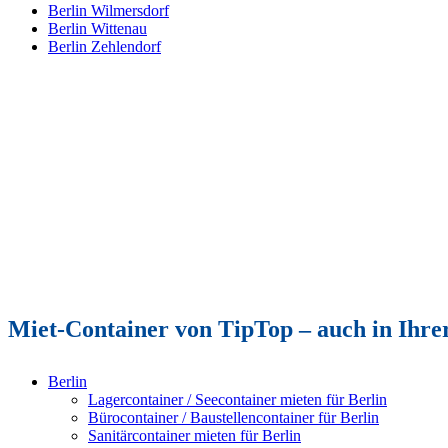
Berlin Wilmersdorf
Berlin Wittenau
Berlin Zehlendorf
Miet-Container von TipTop – auch in Ihrer
Berlin
Lagercontainer / Seecontainer mieten für Berlin
Bürocontainer / Baustellencontainer für Berlin
Sanitärcontainer mieten für Berlin