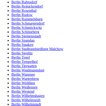
Berlin Rahnsdorf
Berlin Reinickendorf
Berlin Rosenthal
Berlin Rudow
Berlin Rummelsburg
Berlin Schmargendorf
Berlin Schmöckwitz
Berlin Schöneberg
Berlin Siemensstadt
Berlin Spandau
Berlin Staaken
Berlin Stadtrandsiedlung Malchow
Berlin Steglitz
Berlin Tegel
Berlin Tempelhof
Berlin Tiergarten
Berlin Waidmannslust
Berlin Wannsee
Berlin Wartenberg
Berlin Wedding
Berlin Weißensee
Berlin Westend
Berlin Wilhelmshagen
Berlin Wilhelmsruh
Berlin Wilhelmstadt