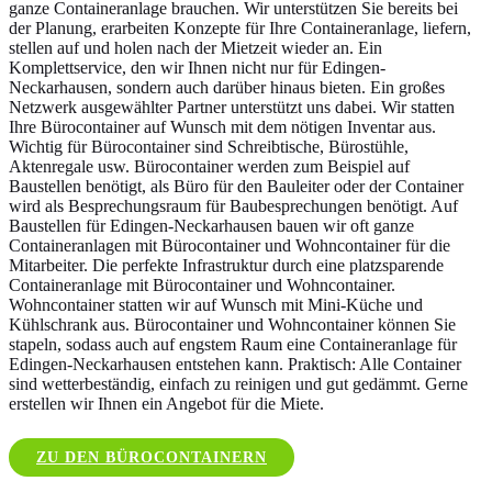
ganze Containeranlage brauchen. Wir unterstützen Sie bereits bei
der Planung, erarbeiten Konzepte für Ihre Containeranlage, liefern,
stellen auf und holen nach der Mietzeit wieder an. Ein
Komplettservice, den wir Ihnen nicht nur für Edingen-
Neckarhausen, sondern auch darüber hinaus bieten. Ein großes
Netzwerk ausgewählter Partner unterstützt uns dabei. Wir statten
Ihre Bürocontainer auf Wunsch mit dem nötigen Inventar aus.
Wichtig für Bürocontainer sind Schreibtische, Bürostühle,
Aktenregale usw. Bürocontainer werden zum Beispiel auf
Baustellen benötigt, als Büro für den Bauleiter oder der Container
wird als Besprechungsraum für Baubesprechungen benötigt. Auf
Baustellen für Edingen-Neckarhausen bauen wir oft ganze
Containeranlagen mit Bürocontainer und Wohncontainer für die
Mitarbeiter. Die perfekte Infrastruktur durch eine platzsparende
Containeranlage mit Bürocontainer und Wohncontainer.
Wohncontainer statten wir auf Wunsch mit Mini-Küche und
Kühlschrank aus. Bürocontainer und Wohncontainer können Sie
stapeln, sodass auch auf engstem Raum eine Containeranlage für
Edingen-Neckarhausen entstehen kann. Praktisch: Alle Container
sind wetterbeständig, einfach zu reinigen und gut gedämmt. Gerne
erstellen wir Ihnen ein Angebot für die Miete.
ZU DEN BÜROCONTAINERN