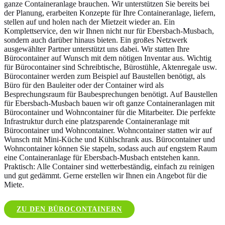
ganze Containeranlage brauchen. Wir unterstützen Sie bereits bei
der Planung, erarbeiten Konzepte für Ihre Containeranlage, liefern,
stellen auf und holen nach der Mietzeit wieder an. Ein
Komplettservice, den wir Ihnen nicht nur für Ebersbach-Musbach,
sondern auch darüber hinaus bieten. Ein großes Netzwerk
ausgewählter Partner unterstützt uns dabei. Wir statten Ihre
Bürocontainer auf Wunsch mit dem nötigen Inventar aus. Wichtig
für Bürocontainer sind Schreibtische, Bürostühle, Aktenregale usw.
Bürocontainer werden zum Beispiel auf Baustellen benötigt, als
Büro für den Bauleiter oder der Container wird als
Besprechungsraum für Baubesprechungen benötigt. Auf Baustellen
für Ebersbach-Musbach bauen wir oft ganze Containeranlagen mit
Bürocontainer und Wohncontainer für die Mitarbeiter. Die perfekte
Infrastruktur durch eine platzsparende Containeranlage mit
Bürocontainer und Wohncontainer. Wohncontainer statten wir auf
Wunsch mit Mini-Küche und Kühlschrank aus. Bürocontainer und
Wohncontainer können Sie stapeln, sodass auch auf engstem Raum
eine Containeranlage für Ebersbach-Musbach entstehen kann.
Praktisch: Alle Container sind wetterbeständig, einfach zu reinigen
und gut gedämmt. Gerne erstellen wir Ihnen ein Angebot für die
Miete.
ZU DEN BÜROCONTAINERN