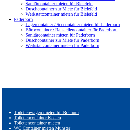
Sanitärcontainer mieten für Bielefeld
Duschcontainer zur Miete für Bielefeld
Werkstattcontainer mieten für Bielefeld
Paderborn
Lagercontainer / Seecontainer mieten für Paderborn
Bürocontainer / Baustellencontainer für Paderborn
Sanitärcontainer mieten für Paderborn
Duschcontainer zur Miete für Paderborn
Werkstattcontainer mieten für Paderborn
Toilettenwagen mieten für Bochum
Toilettencontainer Kosten
Toilettencontainer mieten
WC Container mieten Münster