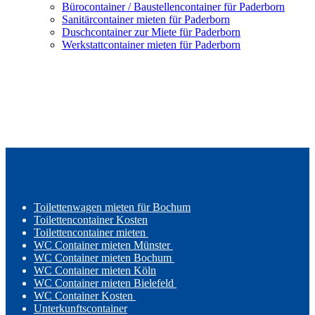
Bürocontainer / Baustellencontainer für Paderborn
Sanitärcontainer mieten für Paderborn
Duschcontainer zur Miete für Paderborn
Werkstattcontainer mieten für Paderborn
Toilettenwagen mieten für Bochum
Toilettencontainer Kosten
Toilettencontainer mieten
WC Container mieten Münster
WC Container mieten Bochum
WC Container mieten Köln
WC Container mieten Bielefeld
WC Container Kosten
Unterkunftscontainer