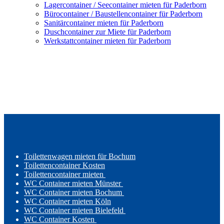
Lagercontainer / Seecontainer mieten für Paderborn
Bürocontainer / Baustellencontainer für Paderborn
Sanitärcontainer mieten für Paderborn
Duschcontainer zur Miete für Paderborn
Werkstattcontainer mieten für Paderborn
Toilettenwagen mieten für Bochum
Toilettencontainer Kosten
Toilettencontainer mieten
WC Container mieten Münster
WC Container mieten Bochum
WC Container mieten Köln
WC Container mieten Bielefeld
WC Container Kosten