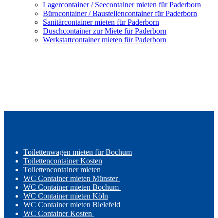
Lagercontainer / Seecontainer mieten für Paderborn
Bürocontainer / Baustellencontainer für Paderborn
Sanitärcontainer mieten für Paderborn
Duschcontainer zur Miete für Paderborn
Werkstattcontainer mieten für Paderborn
Toilettenwagen mieten für Bochum
Toilettencontainer Kosten
Toilettencontainer mieten
WC Container mieten Münster
WC Container mieten Bochum
WC Container mieten Köln
WC Container mieten Bielefeld
WC Container Kosten