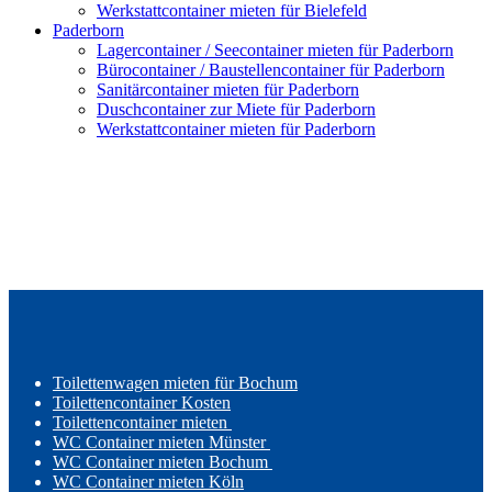
Werkstattcontainer mieten für Bielefeld
Paderborn
Lagercontainer / Seecontainer mieten für Paderborn
Bürocontainer / Baustellencontainer für Paderborn
Sanitärcontainer mieten für Paderborn
Duschcontainer zur Miete für Paderborn
Werkstattcontainer mieten für Paderborn
Toilettenwagen mieten für Bochum
Toilettencontainer Kosten
Toilettencontainer mieten
WC Container mieten Münster
WC Container mieten Bochum
WC Container mieten Köln