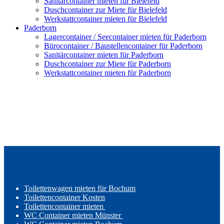
Sanitärcontainer mieten für Bielefeld
Duschcontainer zur Miete für Bielefeld
Werkstattcontainer mieten für Bielefeld
Paderborn
Lagercontainer / Seecontainer mieten für Paderborn
Bürocontainer / Baustellencontainer für Paderborn
Sanitärcontainer mieten für Paderborn
Duschcontainer zur Miete für Paderborn
Werkstattcontainer mieten für Paderborn
Toilettenwagen mieten für Bochum
Toilettencontainer Kosten
Toilettencontainer mieten
WC Container mieten Münster