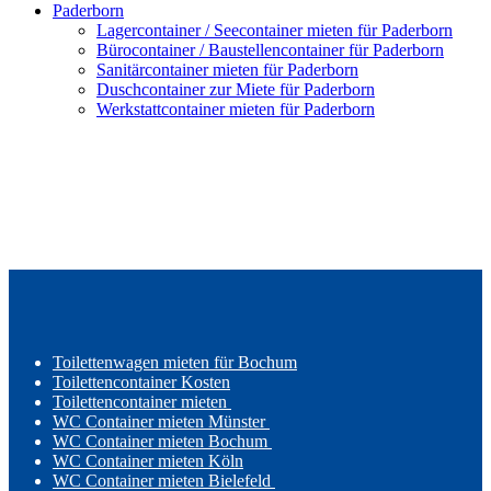
Paderborn
Lagercontainer / Seecontainer mieten für Paderborn
Bürocontainer / Baustellencontainer für Paderborn
Sanitärcontainer mieten für Paderborn
Duschcontainer zur Miete für Paderborn
Werkstattcontainer mieten für Paderborn
Toilettenwagen mieten für Bochum
Toilettencontainer Kosten
Toilettencontainer mieten
WC Container mieten Münster
WC Container mieten Bochum
WC Container mieten Köln
WC Container mieten Bielefeld