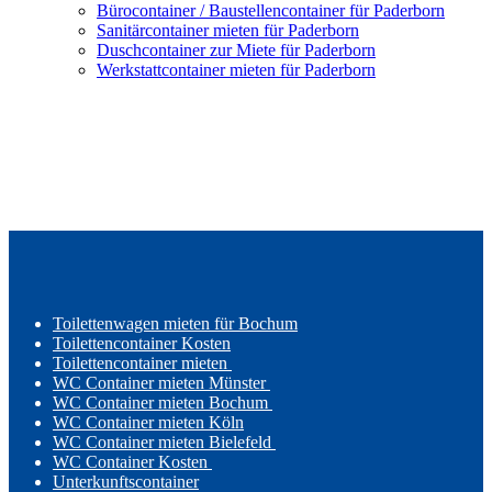
Bürocontainer / Baustellencontainer für Paderborn
Sanitärcontainer mieten für Paderborn
Duschcontainer zur Miete für Paderborn
Werkstattcontainer mieten für Paderborn
Toilettenwagen mieten für Bochum
Toilettencontainer Kosten
Toilettencontainer mieten
WC Container mieten Münster
WC Container mieten Bochum
WC Container mieten Köln
WC Container mieten Bielefeld
WC Container Kosten
Unterkunftscontainer